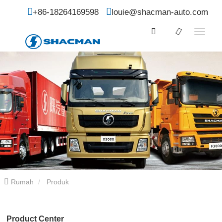
+86-18264169598
louie@shacman-auto.com
Rumah
Produk
Product Center