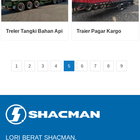
Treler Tangki Bahan Api
Traier Pagar Kargo
1
2
3
4
5
6
7
8
9
LORI BERAT SHACMAN,