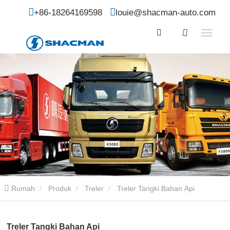
+86-18264169598
louie@shacman-auto.com
Rumah
Produk
Treler
Treler Tangki Bahan Api
Treler Tangki Bahan Api