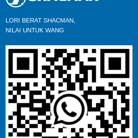
LORI BERAT SHACMAN,
NILAI UNTUK WANG