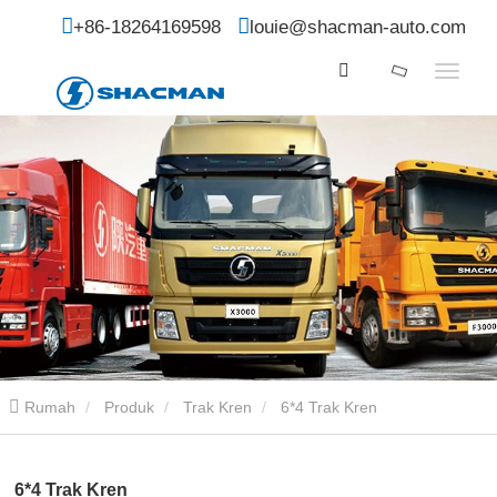
+86-18264169598
louie@shacman-auto.com
Rumah
Produk
Trak Kren
6*4 Trak Kren
6*4 Trak Kren