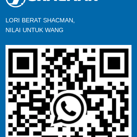
LORI BERAT SHACMAN,
NILAI UNTUK WANG