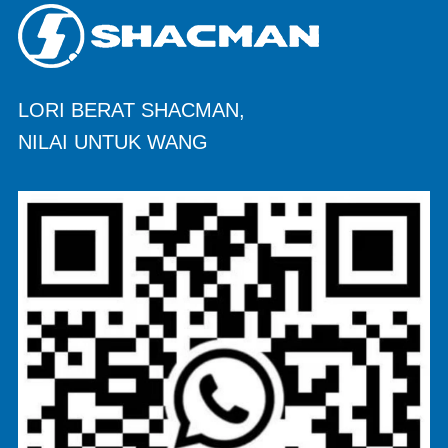
LORI BERAT SHACMAN,
NILAI UNTUK WANG