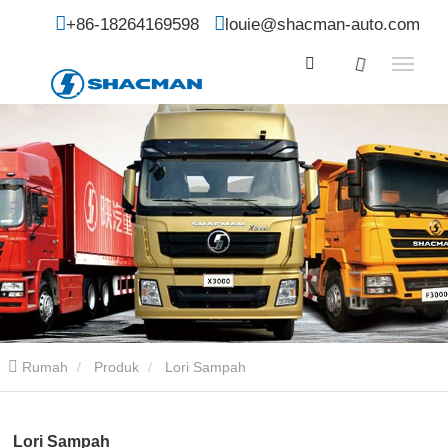
+86-18264169598
louie@shacman-auto.com
Rumah
Produk
Lori Sampah
Lori Sampah