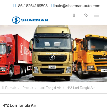
+86-18264169598
louie@shacman-auto.com
Rumah
Produk
Lori Tangki Air
4*2 Lori Tangki Air
4*2 Lori Tangki Air