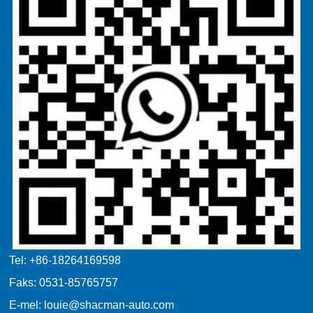
Tel: +86-18264169598
Faks: 0531-85765757
E-mel: louie@shacman-auto.com