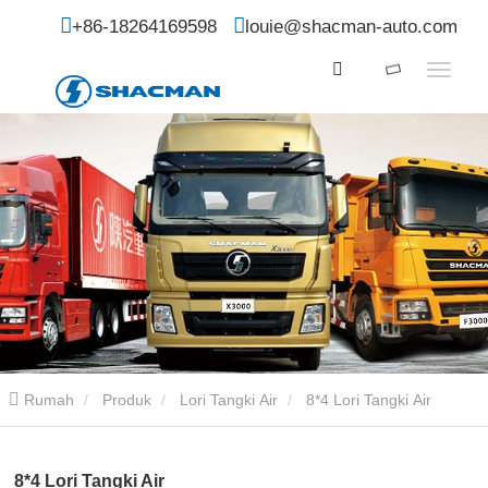
+86-18264169598
louie@shacman-auto.com
Rumah
Produk
Lori Tangki Air
8*4 Lori Tangki Air
8*4 Lori Tangki Air