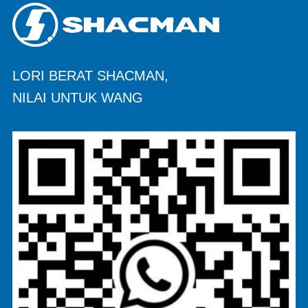
LORI BERAT SHACMAN,
NILAI UNTUK WANG