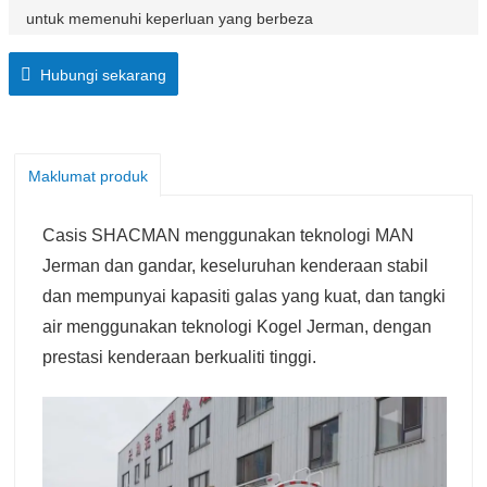
untuk memenuhi keperluan yang berbeza
Diperkenalkan pada tahun 2009, siri F3000 merupakan
Hubungi sekarang
salah satu produk terlaris. Boleh dipercayai, lasak dan
berkuasa, siri F3000 boleh menangani sebarang tugas
yang diminta oleh pemiliknya.
Maklumat produk
Casis SHACMAN menggunakan teknologi MAN
Jerman dan gandar, keseluruhan kenderaan stabil
dan mempunyai kapasiti galas yang kuat, dan tangki
air menggunakan teknologi Kogel Jerman, dengan
prestasi kenderaan berkualiti tinggi.