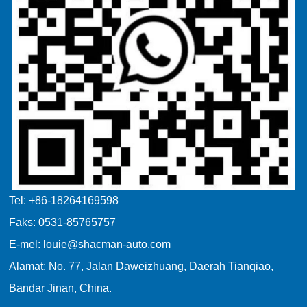
Tel: +86-18264169598
Faks: 0531-85765757
E-mel: louie@shacman-auto.com
Alamat: No. 77, Jalan Daweizhuang, Daerah Tianqiao,
Bandar Jinan, China.