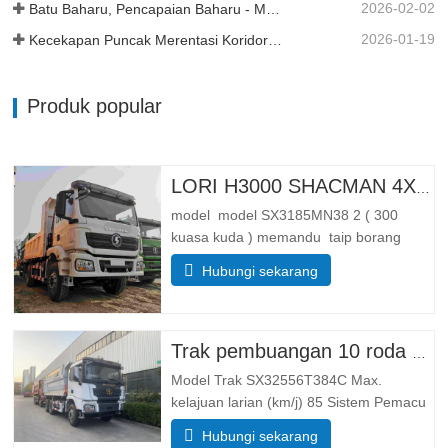
2026-02-02
Batu Baharu, Pencapaian Baharu - Momentum Berterusan
2026-01-19
Kecekapan Puncak Merentasi Koridor Kereta Api Trans Guinea
Produk popular
LORI H3000 SHACMAN 4X4 TIPPER UNTUK DIJUAL
model model SX3185MN38 2 ( 300
kuasa kuda ) memandu taip borang
memandu 4*4 Berat badan parameter
Hubungi sekarang
berat lengkap membendung jisim (kg)
membendung berat badan 55 00 Jumlah
jisim pemuatan Kasar(kg). 25 000
Dimensi Parameter saiz Keseluruhannya
Trak pembuangan 10 roda Shacman X3000
Model Trak SX32556T384C Max.
kelajuan larian (km/j) 85 Sistem Pemacu
6× 4 Dimensi (L*W*H)(mm) Keseluruhan
Hubungi sekarang
8385*2490*3450 Buang badan