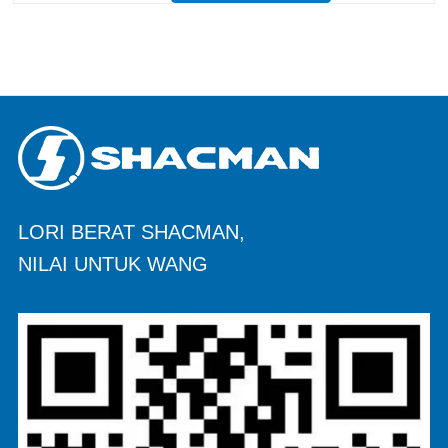
5600*2300*1500 Ketebalan (mm) 8
bawah, sisi 6 Sistem mengangkat
hidraulik mengangkat tengah atau
mengangkat depan
LORI BERAT SHACMAN,
NILAI UNTUK WANG