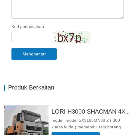
Kod pengesahan
Menghantar
Produk Berkaitan
LORI H3000 SHACMAN 4X4 TIPPER UNTUK DIJUAL
model model SX3185MN38 2 ( 300
kuasa kuda ) memandu taip borang
memandu 4*4 Berat badan parameter