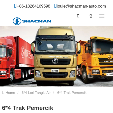
+86-18264169598
louie@shacman-auto.com
Home
6*4 Lori Tangki Air
6*4 Trak Pemercik
6*4 Trak Pemercik