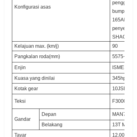
penggoncang
Konfigurasi asas
bumper log
165Ah (mod
penyelengga
SHACMAN, 
Kelajuan max. (km/j)
90
Pangkalan roda(mm)
5575+1400
Enjin
ISME345 30
Kuasa yang dinilai
345hp
Kotak gear
10JSD180
Teksi
F3000 kabi
Depan
MAN7.5T
Gandar
Belakang
13T MAN Du
Tayar
12.00R20