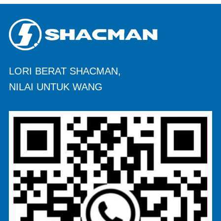
LORI BERAT SHACMAN,
NILAI UNTUK WANG