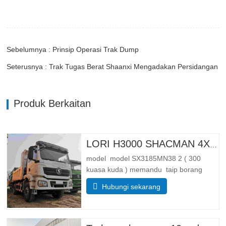
Sebelumnya : Prinsip Operasi Trak Dump
Seterusnya : Trak Tugas Berat Shaanxi Mengadakan Persidangan
Produk Berkaitan
LORI H3000 SHACMAN 4X4 TIPPER UNTUK DIJUAL
model model SX3185MN38 2 ( 300
kuasa kuda ) memandu taip borang
memandu 4*4 Berat badan parameter
Hubungi sekarang
berat lengkap membendung jisim (kg)
membendung berat badan 55 00 Jumlah
jisim pemuatan Kasar(kg). 25 000
Dimensi Parameter saiz