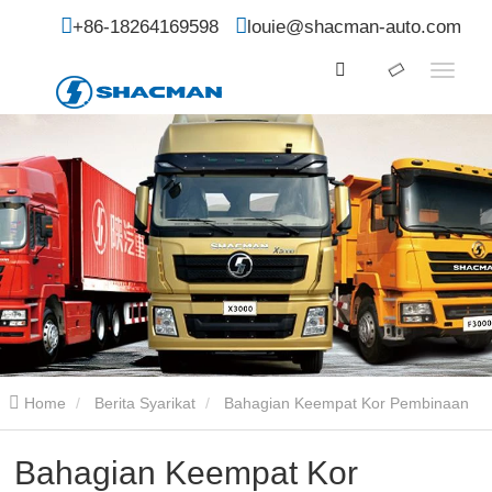
+86-18264169598
louie@shacman-auto.com
Home
Berita Syarikat
Bahagian Keempat Kor Pembinaan
Xinjiang melawat SHACMAN
Bahagian Keempat Kor