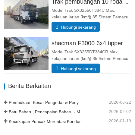
Trak pembuangan 10 roda Shacman X3000
Keseluruhannya …
Model Trak SX32556T384C Max.
kelajuan larian (km/j) 85 Sistem Pemacu
6× 4 Dimensi (L*W*H)(mm) Keseluruhan
Hubungi sekarang
8385*2490*3450 Buang badan
5600*2300*1500 Ketebalan (mm) 8
shacman F3000 6x4 tipper
bawah, sisi 6 Sistem mengangkat
hidraulik mengangkat tengah atau
Model Trak SX3255DT384CR Max.
mengangkat depan…
kelajuan larian (km/j) 85 Sistem Pemacu
6× 4 Dimensi (L*W*H)(mm) Keseluruhan
Hubungi sekarang
8385*2490*3450 Buang badan
5600*2300*1500 Isipadu kotak kargo 19
Berita Berkaitan
meter padu, 20 meter padu boleh
didapati Ketebalan kotak kargo (mm) 8
bawah…
2026-06-22
Pembukaan Besar Pengedar & Penyerahan Armada di Tanzania
2026-02-02
Batu Baharu, Pencapaian Baharu - Momentum Berterusan
2026-01-19
Kecekapan Puncak Merentasi Koridor Kereta Api Trans Guinea