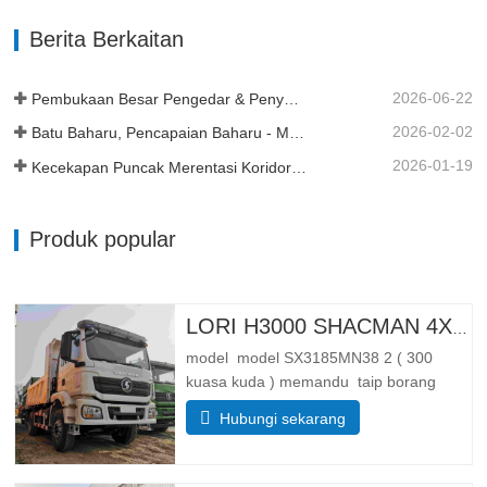
5600*2300*1500 Isipadu kotak kargo 19
Berita Berkaitan
meter padu, 20 meter padu boleh
didapati Ketebalan kotak kargo (mm) 8
bawah…
2026-06-22
Pembukaan Besar Pengedar & Penyerahan Armada di Tanzania
2026-02-02
Batu Baharu, Pencapaian Baharu - Momentum Berterusan
2026-01-19
Kecekapan Puncak Merentasi Koridor Kereta Api Trans Guinea
Produk popular
LORI H3000 SHACMAN 4X4 TIPPER UNTUK DIJUAL
model model SX3185MN38 2 ( 300
kuasa kuda ) memandu taip borang
memandu 4*4 Berat badan parameter
Hubungi sekarang
berat lengkap membendung jisim (kg)
membendung berat badan 55 00 Jumlah
jisim pemuatan Kasar(kg). 25 000