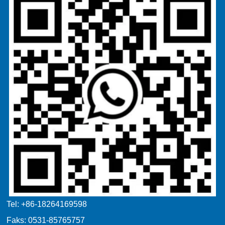
Tel: +86-18264169598
Faks: 0531-85765757