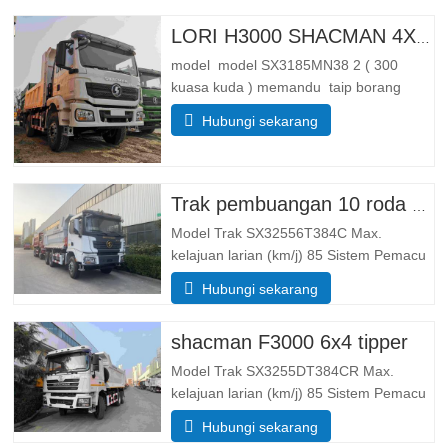
LORI H3000 SHACMAN 4X4 TIPPER UNTUK DIJUAL
model model SX3185MN38 2 ( 300
kuasa kuda ) memandu taip borang
memandu 4*4 Berat badan parameter
Hubungi sekarang
berat lengkap membendung jisim (kg)
membendung berat badan 55 00 Jumlah
jisim pemuatan Kasar(kg). 25 000
Dimensi Parameter saiz
Trak pembuangan 10 roda Shacman X3000
Keseluruhannya …
Model Trak SX32556T384C Max.
kelajuan larian (km/j) 85 Sistem Pemacu
6× 4 Dimensi (L*W*H)(mm) Keseluruhan
Hubungi sekarang
8385*2490*3450 Buang badan
5600*2300*1500 Ketebalan (mm) 8
shacman F3000 6x4 tipper
bawah, sisi 6 Sistem mengangkat
hidraulik mengangkat tengah atau
Model Trak SX3255DT384CR Max.
mengangkat depan…
kelajuan larian (km/j) 85 Sistem Pemacu
6× 4 Dimensi (L*W*H)(mm) Keseluruhan
Hubungi sekarang
8385*2490*3450 Buang badan