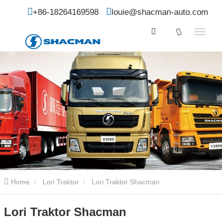
+86-18264169598
louie@shacman-auto.com
Home
Lori Traktor
Lori Traktor Shacman
Lori Traktor Shacman