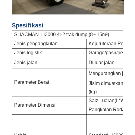
Spesifikasi
SHACMAN H3000 4×2 trak dump (8~ 15m³)
Jenis pengangkutan
Kejuruteraan Perlom
Jenis logistik
Garbge/pasir/pertani
Jenis jalan
Di luar jalan
Mengurangkan jisim (
Parameter Berat
Jisim dimuatkan pen
(kg)
Saiz Luaran(L*W*H)
Parameter Dimensi
Pangkalan Roda(mm