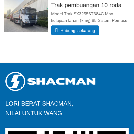
Dimensi Parameter saiz Keseluruhannya
Trak pembuangan 10 roda Shacman X3000
Model Trak SX32556T384C Max.
kelajuan larian (km/j) 85 Sistem Pemacu
6× 4 Dimensi (L*W*H)(mm) Keseluruhan
Hubungi sekarang
8385*2490*3450 Buang badan
5600*2300*1500 Ketebalan (mm) 8
bawah, sisi 6 Sistem mengangkat
hidraulik mengangkat tengah atau
mengangkat depan
LORI BERAT SHACMAN,
NILAI UNTUK WANG