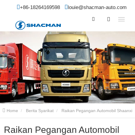
+86-18264169598
louie@shacman-auto.com
Home
Berita Syarikat
Raikan Pegangan Automobil Shaanxi
Dianugerahkan Gelaran Kehormat "Cornerstone of Great Power"
Raikan Pegangan Automobil