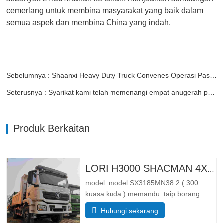
cemerlang untuk membina masyarakat yang baik dalam
semua aspek dan membina China yang indah.
Sebelumnya : Shaanxi Heavy Duty Truck Convenes Operasi Pasukan Debriefing and Evaluation Conference
Seterusnya : Syarikat kami telah memenangi empat anugerah pada 23 Apr
Produk Berkaitan
LORI H3000 SHACMAN 4X4 TIPPER UNTUK DIJUAL
model model SX3185MN38 2 ( 300
kuasa kuda ) memandu taip borang
memandu 4*4 Berat badan parameter
Hubungi sekarang
berat lengkap membendung jisim (kg)