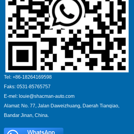
Tel: +86-18264169598
Faks: 0531-85765757
E-mel: louie@shacman-auto.com
Alamat: No. 77, Jalan Daweizhuang, Daerah Tianqiao,
Bandar Jinan, China.