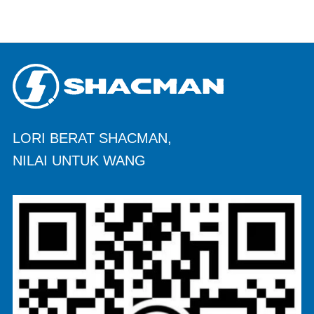
LORI BERAT SHACMAN,
NILAI UNTUK WANG