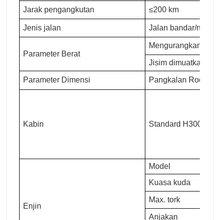
Jarak pengangkutan
≤200 km
Jenis jalan
Jalan bandar/nasion
Mengurangkan jisim 
Parameter Berat
Jisim dimuatkan pen
Parameter Dimensi
Pangkalan Roda(m
Kabin
Standard H3000
Model
Kuasa kuda
Max. tork
Enjin
Anjakan