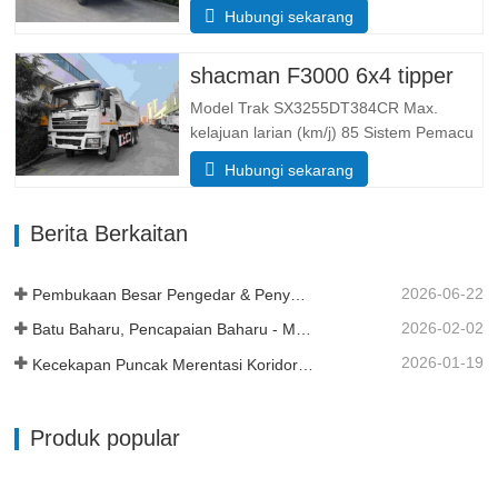
6× 4 Dimensi (L*W*H)(mm) Keseluruhan
Hubungi sekarang
8385*2490*3450 Buang badan
5600*2300*1500 Ketebalan (mm) 8
shacman F3000 6x4 tipper
bawah, sisi 6 Sistem mengangkat
hidraulik mengangkat tengah atau
Model Trak SX3255DT384CR Max.
mengangkat depan…
kelajuan larian (km/j) 85 Sistem Pemacu
6× 4 Dimensi (L*W*H)(mm) Keseluruhan
Hubungi sekarang
8385*2490*3450 Buang badan
5600*2300*1500 Isipadu kotak kargo 19
Berita Berkaitan
meter padu, 20 meter padu boleh
didapati Ketebalan kotak kargo (mm) 8
bawah…
2026-06-22
Pembukaan Besar Pengedar & Penyerahan Armada di Tanzania
2026-02-02
Batu Baharu, Pencapaian Baharu - Momentum Berterusan
2026-01-19
Kecekapan Puncak Merentasi Koridor Kereta Api Trans Guinea
Produk popular