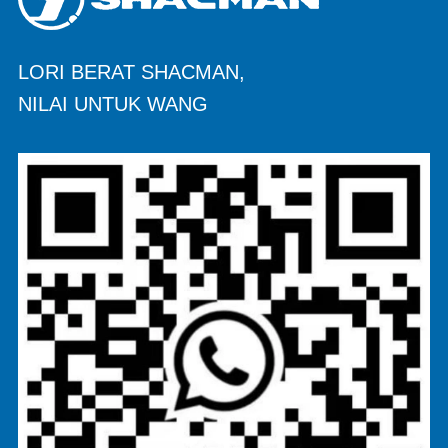
LORI BERAT SHACMAN,
NILAI UNTUK WANG