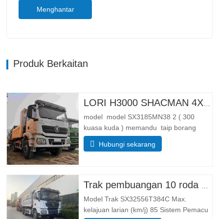
Menghantar
Produk Berkaitan
LORI H3000 SHACMAN 4X4 TIPPER UNTUK DIJUAL
model model SX3185MN38 2 ( 300
kuasa kuda ) memandu taip borang
memandu 4*4 Berat badan parameter
Hubungi sekarang
berat lengkap membendung jisim (kg)
membendung berat badan 55 00 Jumlah
jisim pemuatan Kasar(kg). 25 000
Dimensi Parameter saiz
Trak pembuangan 10 roda Shacman X3000
Keseluruhannya …
Model Trak SX32556T384C Max.
kelajuan larian (km/j) 85 Sistem Pemacu