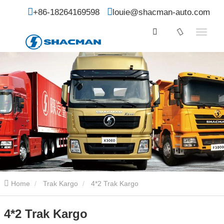
+86-18264169598
louie@shacman-auto.com
Home
Trak Kargo
4*2 Trak Kargo
4*2 Trak Kargo