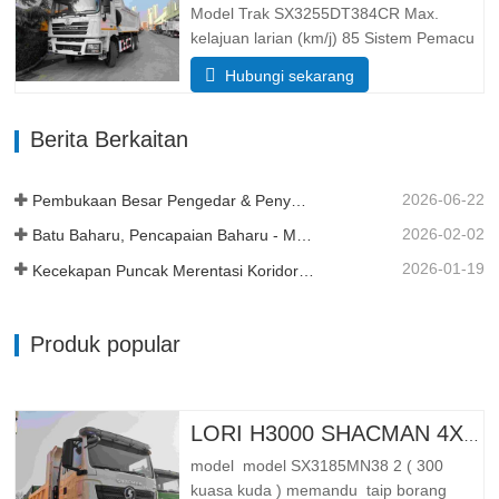
hidraulik mengangkat tengah atau
Model Trak SX3255DT384CR Max.
mengangkat depan…
kelajuan larian (km/j) 85 Sistem Pemacu
6× 4 Dimensi (L*W*H)(mm) Keseluruhan
Hubungi sekarang
8385*2490*3450 Buang badan
5600*2300*1500 Isipadu kotak kargo 19
Berita Berkaitan
meter padu, 20 meter padu boleh
didapati Ketebalan kotak kargo (mm) 8
bawah…
2026-06-22
Pembukaan Besar Pengedar & Penyerahan Armada di Tanzania
2026-02-02
Batu Baharu, Pencapaian Baharu - Momentum Berterusan
2026-01-19
Kecekapan Puncak Merentasi Koridor Kereta Api Trans Guinea
Produk popular
LORI H3000 SHACMAN 4X4 TIPPER UNTUK DIJUAL
model model SX3185MN38 2 ( 300
kuasa kuda ) memandu taip borang