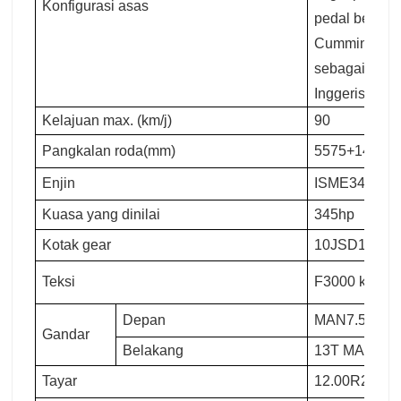
Konfigurasi asas
pedal bereng
Cummins dile
sebagai stan
Inggeris pen
Kelajuan max. (km/j)
90
Pangkalan roda(mm)
5575+1400
Enjin
ISME345 30 E
Kuasa yang dinilai
345hp
Kotak gear
10JSD180
Teksi
F3000 kabin 
Depan
MAN7.5T
Gandar
Belakang
13T MAN Dua 
Tayar
12.00R20