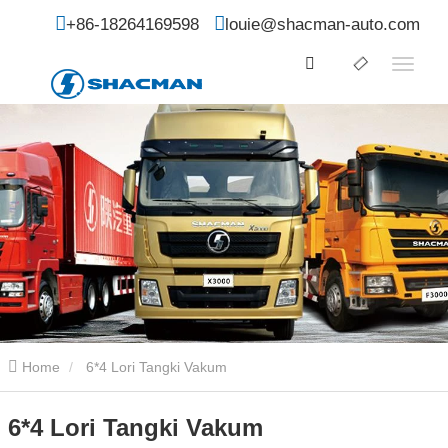
+86-18264169598
louie@shacman-auto.com
Home
6*4 Lori Tangki Vakum
6*4 Lori Tangki Vakum