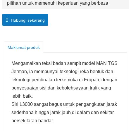
pilihan untuk memenuhi keperluan yang berbeza
Diperkenalkan pada tahun 2009, siri F3000 merupakan
salah satu produk terlaris. Boleh dipercayai, lasak dan
Hubungi sekarang
berkuasa, siri F3000 boleh menangani sebarang tugas
yang diminta oleh pemiliknya.
Maklumat produk
Mengamalkan teksi badan sempit model MAN TGS
Jerman, ia mempunyai teknologi reka bentuk dan
teknologi pembuatan terkemuka di Eropah, dengan
penyesuaian sisi dan kebolehsayaan trafik yang
lebih baik.
Siri L3000 sangat bagus untuk pengangkutan jarak
sederhana hingga jarak jauh di dalam dan sekitar
persekitaran bandar.