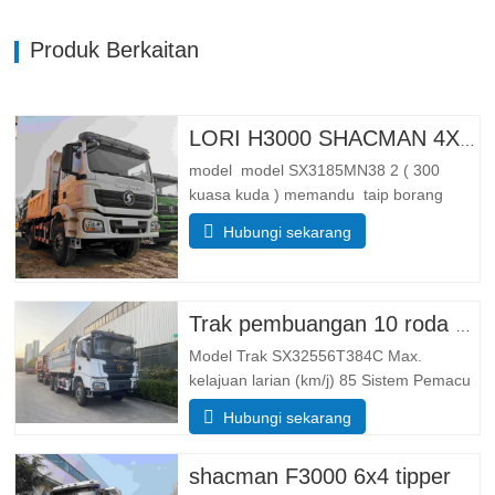
Produk Berkaitan
LORI H3000 SHACMAN 4X4 TIPPER UNTUK DIJUAL
model model SX3185MN38 2 ( 300
kuasa kuda ) memandu taip borang
memandu 4*4 Berat badan parameter
Hubungi sekarang
berat lengkap membendung jisim (kg)
membendung berat badan 55 00 Jumlah
jisim pemuatan Kasar(kg). 25 000
Dimensi Parameter saiz
Trak pembuangan 10 roda Shacman X3000
Keseluruhannya …
Model Trak SX32556T384C Max.
kelajuan larian (km/j) 85 Sistem Pemacu
6× 4 Dimensi (L*W*H)(mm) Keseluruhan
Hubungi sekarang
8385*2490*3450 Buang badan
5600*2300*1500 Ketebalan (mm) 8
shacman F3000 6x4 tipper
bawah, sisi 6 Sistem mengangkat